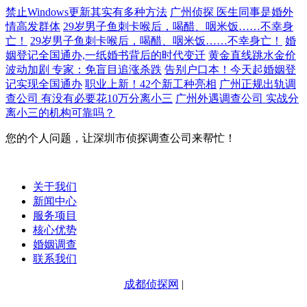
禁止Windows更新其实有多种方法
广州侦探 医生同事是婚外
情高发群体
29岁男子鱼刺卡喉后，喝醋、咽米饭……不幸身
亡！
29岁男子鱼刺卡喉后，喝醋、咽米饭……不幸身亡！
婚
姻登记全国通办,一纸婚书背后的时代变迁
黄金直线跳水金价
波动加剧 专家：免盲目追涨杀跌
告别户口本！今天起婚姻登
记实现全国通办
职业上新！42个新工种亮相
广州正规出轨调
查公司 有没有必要花10万分离小三
广州外遇调查公司 实战分
离小三的机构可靠吗？
您的个人问题，让深圳市侦探调查公司来帮忙！
关于我们
新闻中心
服务项目
核心优势
婚姻调查
联系我们
成都侦探网
|