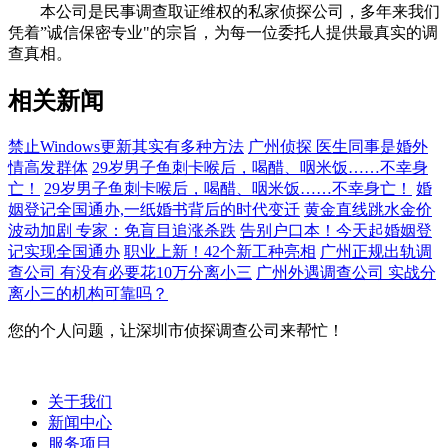
本公司是民事调查取证维权的私家侦探公司，多年来我们
凭着”诚信保密专业"的宗旨，为每一位委托人提供最真实的调
查真相。
相关新闻
禁止Windows更新其实有多种方法
广州侦探 医生同事是婚外
情高发群体
29岁男子鱼刺卡喉后，喝醋、咽米饭……不幸身
亡！
29岁男子鱼刺卡喉后，喝醋、咽米饭……不幸身亡！
婚
姻登记全国通办,一纸婚书背后的时代变迁
黄金直线跳水金价
波动加剧 专家：免盲目追涨杀跌
告别户口本！今天起婚姻登
记实现全国通办
职业上新！42个新工种亮相
广州正规出轨调
查公司 有没有必要花10万分离小三
广州外遇调查公司 实战分
离小三的机构可靠吗？
您的个人问题，让深圳市侦探调查公司来帮忙！
关于我们
新闻中心
服务项目