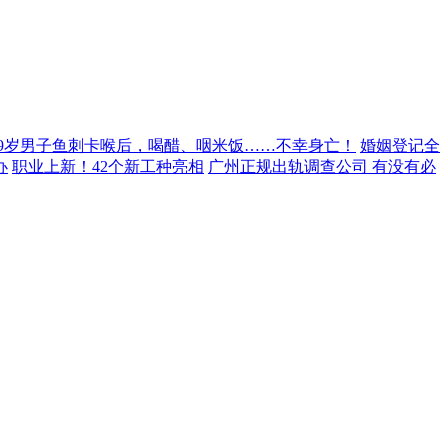
29岁男子鱼刺卡喉后，喝醋、咽米饭……不幸身亡！
婚姻登记全
办
职业上新！42个新工种亮相
广州正规出轨调查公司 有没有必