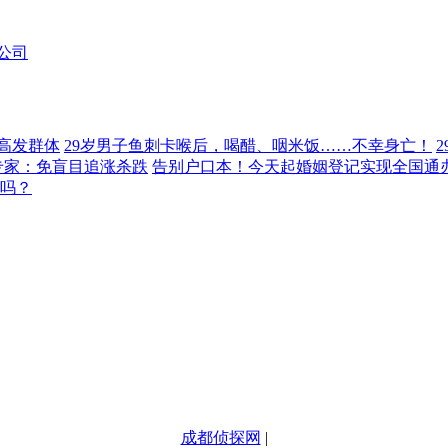
公司
高发群体
29岁男子鱼刺卡喉后，喝醋、咽米饭……不幸身亡！
专家：免盲目追涨杀跌
告别户口本！今天起婚姻登记实现全国通
靠吗？
成都侦探网
|