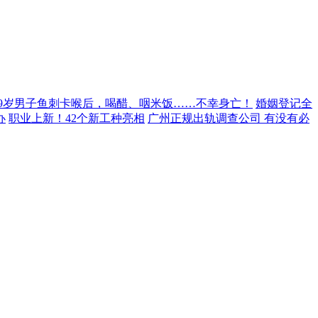
29岁男子鱼刺卡喉后，喝醋、咽米饭……不幸身亡！
婚姻登记全
办
职业上新！42个新工种亮相
广州正规出轨调查公司 有没有必