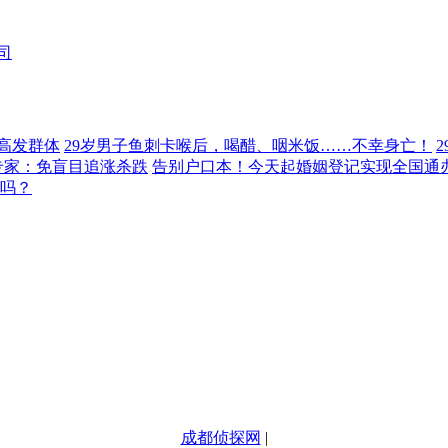
司
高发群体
29岁男子鱼刺卡喉后，喝醋、咽米饭……不幸身亡！
专家：免盲目追涨杀跌
告别户口本！今天起婚姻登记实现全国通
靠吗？
成都侦探网
|